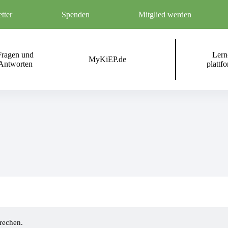
tter
Spenden
Mitglied werden
Fragen und
Lern
MyKiEP.de
Antworten
plattf
rechen.