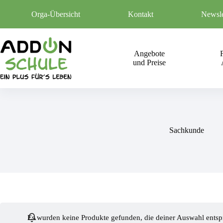
Zum
Inhalt
Orga-Übersicht
Kontakt
Newsle
springen
Angebote
und Preise
Sachkunde
Es wurden keine Produkte gefunden, die deiner Auswahl entsp