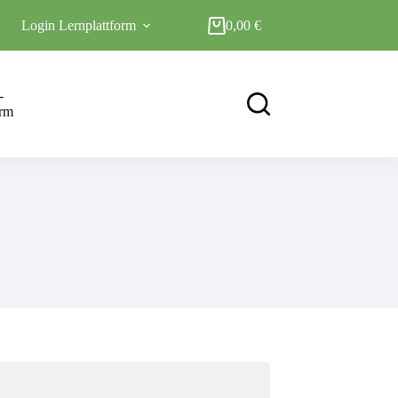
Login Lernplattform
0,00
€
Warenkorb
-
orm