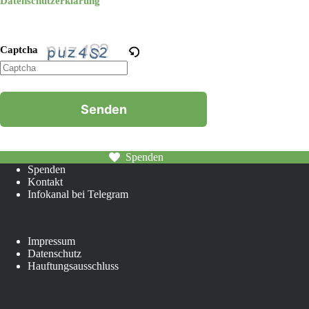
Datenschutzerklärung
Captcha
Bitte
geben
Sie
die
im
CAPTCHA
angezeigten
Spenden
Zeichen
Spenden
ein,
Kontakt
um
Infokanal bei Telegram
sicherzustellen,
dass
Sie
Impressum
ein
Datenschutz
Mensch
Hauftungsausschluss
sind.